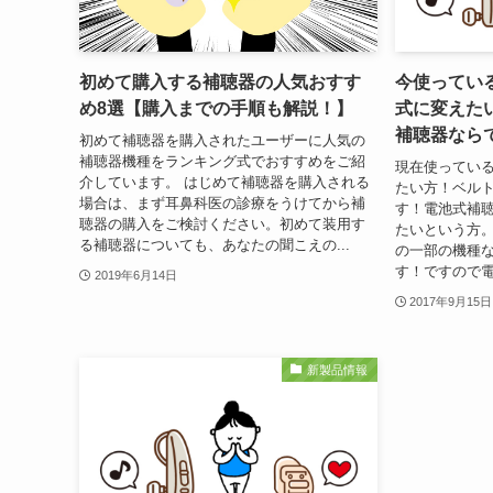
初めて購入する補聴器の人気おすす
今使ってい
め8選【購入までの手順も解説！】
式に変えた
補聴器なら
初めて補聴器を購入されたユーザーに人気の
補聴器機種をランキング式でおすすめをご紹
現在使ってい
介しています。 はじめて補聴器を購入される
たい方！ベル
場合は、まず耳鼻科医の診療をうけてから補
す！電池式補
聴器の購入をご検討ください。初めて装用す
たいという方
る補聴器についても、あなたの聞こえの...
の一部の機種
す！ですので電
2019年6月14日
2017年9月15日
新製品情報