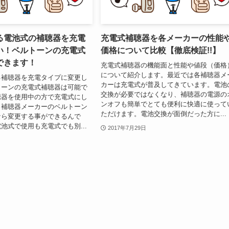
る電池式の補聴器を充電
充電式補聴器を各メーカーの性能
い！ベルトーンの充電式
価格について比較【徹底検証!!】
できます！
充電式補聴器の機能面と性能や値段（価格
について紹介します。最近では各補聴器メ
る補聴器を充電タイプに変更し
カーは充電式が普及してきています。電池
トーンの充電式補聴器は可能で
交換が必要ではなくなり、補聴器の電源の
聴器を使用中の方で充電式にし
ンオフも簡単でとても便利に快適に使って
。補聴器メーカーのベルトーン
ただけます。電池交換が面倒だった方に...
なら変更する事ができるんで
池式で使用も充電式でも別...
2017年7月29日