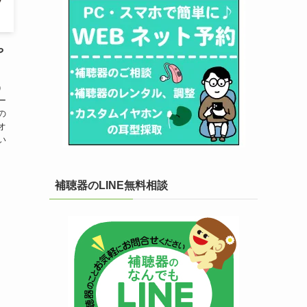
や
）
ー
の
オ
い
補聴器のLINE無料相談