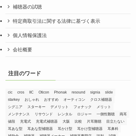
補聴器の試聴
特定商取引法に関する法律に基づく表示
個人情報保護法
会社概要
注目のワード
cic
cros
IIC
Oticon
Phonak
resound
signia
slide
starkey
おしゃれ
おすすめ
オーティコン
クロス補聴器
シグニア
スターキー
デメリット
フォナック
メリット
メンテナンス
リサウンド
レンタル
ロジャー
一側性難聴
両耳
値段
充電式
充電式補聴器
大阪
比較
片耳難聴
目立たない
耳あな型
耳あな型補聴器
耳かけ型
耳かけ型補聴器
耳鼻科