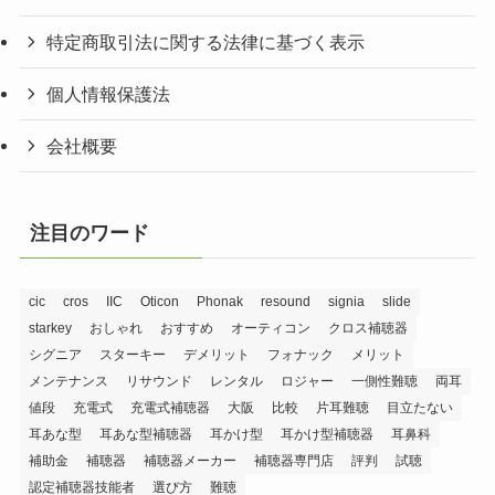
特定商取引法に関する法律に基づく表示
個人情報保護法
会社概要
注目のワード
cic
cros
IIC
Oticon
Phonak
resound
signia
slide
starkey
おしゃれ
おすすめ
オーティコン
クロス補聴器
シグニア
スターキー
デメリット
フォナック
メリット
メンテナンス
リサウンド
レンタル
ロジャー
一側性難聴
両耳
値段
充電式
充電式補聴器
大阪
比較
片耳難聴
目立たない
耳あな型
耳あな型補聴器
耳かけ型
耳かけ型補聴器
耳鼻科
補助金
補聴器
補聴器メーカー
補聴器専門店
評判
試聴
認定補聴器技能者
選び方
難聴