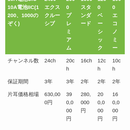
10A電池IIC(1
エクス
0
スタ
0
0
200、1000の
クルー
プ
ンダ
ベ
エ
ぞく)
シブ
レ
ード
ー
コ
ミ
シ
ノ
ア
ッ
ミ
ム
ク
ー
チャンネル数
24ch
20c
16ch
12c
10c
h
h
h
保証期間
3年
3年
2年
2年
2年
片耳価格相場
630,00
39
280,
20
16
0円
0,0
000
0,0
0,0
00
円
00
00
円
円
円