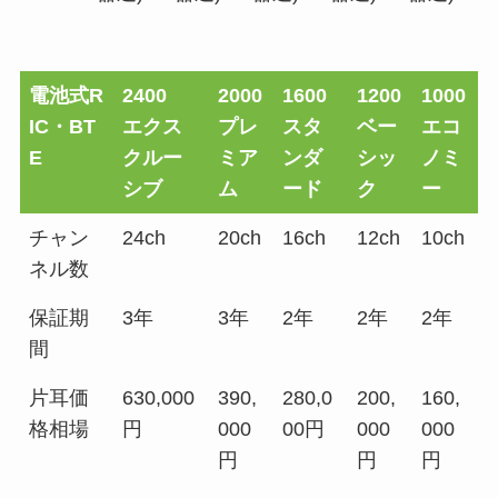
電池式R
2400
2000
1600
1200
1000
IC・BT
エクス
プレ
スタ
ベー
エコ
E
クルー
ミア
ンダ
シッ
ノミ
シブ
ム
ード
ク
ー
チャン
24ch
20ch
16ch
12ch
10ch
ネル数
保証期
3年
3年
2年
2年
2年
間
片耳価
630,000
390,
280,0
200,
160,
格相場
円
000
00円
000
000
円
円
円