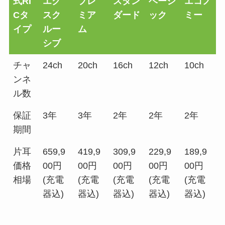
式RI
エク
プレ
スタン
ベーシ
エコノ
Cタ
スク
ミア
ダード
ック
ミー
イプ
ルー
ム
シブ
チャ
24ch
20ch
16ch
12ch
10ch
ンネ
ル数
保証
3年
3年
2年
2年
2年
期間
片耳
659,9
419,9
309,9
229,9
189,9
価格
00円
00円
00円
00円
00円
相場
(充電
(充電
(充電
(充電
(充電
器込)
器込)
器込)
器込)
器込)