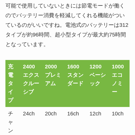
可能で使用していないときには節電モードが働く
のでバッテリー消費を軽減してくれる機能がつい
ているのがいいですね。電池式のバッテリーは312
タイプが約96時間、超小型タイプが最大約75時間
となっています。
充
2400
2000
1600
1200
1000
電
エクス
プレミ
スタン
ベーシ
エコ
タ
クルー
アム
ダード
ック
ノミ
イ
シブ
ー
プ
チ
24ch
20ch
16ch
12ch
10ch
ャ
ン