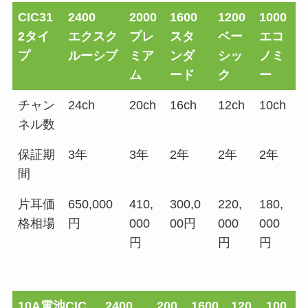
CIC31
2400
2000
1600
1200
1000
2タイ
エクスク
プレ
スタ
ベー
エコ
プ
ルーシブ
ミア
ンダ
シッ
ノミ
ム
ード
ク
ー
チャン
24ch
20ch
16ch
12ch
10ch
ネル数
保証期
3年
3年
2年
2年
2年
間
片耳価
650,000
410,
300,0
220,
180,
格相場
円
000
00円
000
000
円
円
円
10A電池CIC
2400
200
1600
120
100