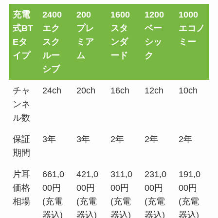
充電
2400
200
1600
1200
1000
式BT
エク
プレ
スタ
ベー
エコノ
Eタ
スク
ミア
ンダ
シッ
ミー
イプ
ルー
ム
ード
ク
シブ
チャ
24ch
20ch
16ch
12ch
10ch
ンネ
ル数
保証
3年
3年
2年
2年
2年
期間
片耳
661,0
421,0
311,0
231,0
191,0
価格
00円
00円
00円
00円
00円
相場
(充電
(充電
(充電
(充電
(充電
器込)
器込)
器込)
器込)
器込)