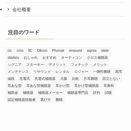
会社概要
注目のワード
cic
cros
IIC
Oticon
Phonak
resound
signia
slide
starkey
おしゃれ
おすすめ
オーティコン
クロス補聴器
シグニア
スターキー
デメリット
フォナック
メリット
メンテナンス
リサウンド
レンタル
ロジャー
一側性難聴
両耳
値段
充電式
充電式補聴器
大阪
比較
片耳難聴
目立たない
耳あな型
耳あな型補聴器
耳かけ型
耳かけ型補聴器
耳鼻科
補助金
補聴器
補聴器メーカー
補聴器専門店
評判
試聴
認定補聴器技能者
選び方
難聴