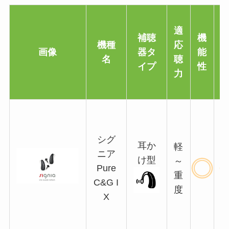
適
補聴
機
機種
応
画像
器タ
能
名
聴
イプ
性
力
シグ
耳か
軽
ニア
け型
～
Pure
重
C&G I
度
X