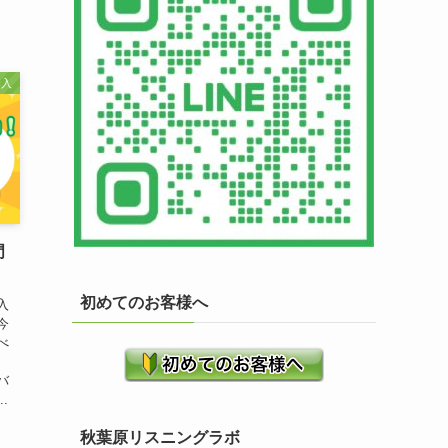
購入
門
初めてのお客様へ
入
今
べ
バ
.
秋葉原リスニングラボ