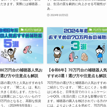
だきます。実際には補聴器...
は、生活の質を劇的に向上させる可能性が
あ...
2024年10月5日
80万円 補聴器
70万円 補
80万円台の補聴器人気お
【令和6年】70万円台の補聴器人
！選び方や注意点も解説
すすめ3選！選び方や注意点も解説
聴器の選び方と人気おすすめを5
70万円台の選び方と補聴器の人気おすすめ
ています。「聞こえ」は、私た
ご紹介しています。「聞こえにくさ」を感
を大きく左右します。だからこ
はじめると、日常生活でのコミュニケーシ
びは慎重におこないたいもので
ンやQOL（生活の質）に大きな影響が出て
0万円台となると、高額な投資
ます。補聴器の購入を検討されている方の
。（2024年9月現在） ...
には、よりよいきこえを求めて、70万円台..