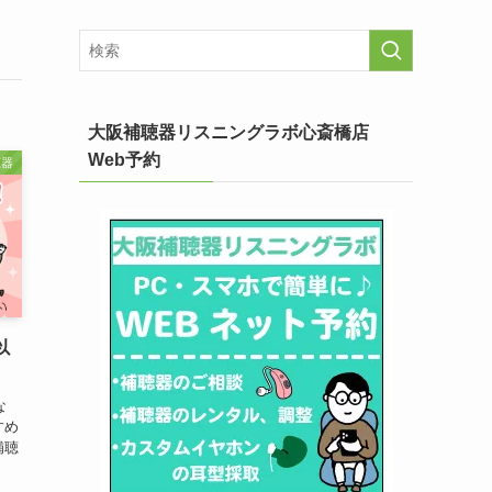
大阪補聴器リスニングラボ心斎橋店
Web予約
聴器
以
な
すめ
補聴