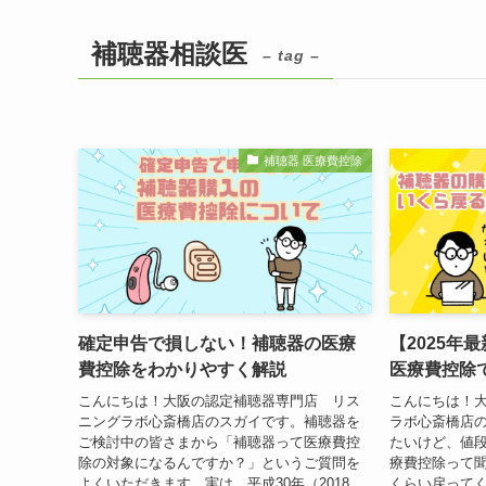
補聴器相談医
– tag –
補聴器 医療費控除
確定申告で損しない！補聴器の医療
【2025年
費控除をわかりやすく解説
医療費控除
こんにちは！大阪の認定補聴器専門店 リス
こんにちは！
ニングラボ心斎橋店のスガイです。補聴器を
ラボ心斎橋店
ご検討中の皆さまから「補聴器って医療費控
たいけど、値
除の対象になるんですか？」というご質問を
療費控除って
よくいただきます。実は、平成30年（2018
くらい戻って