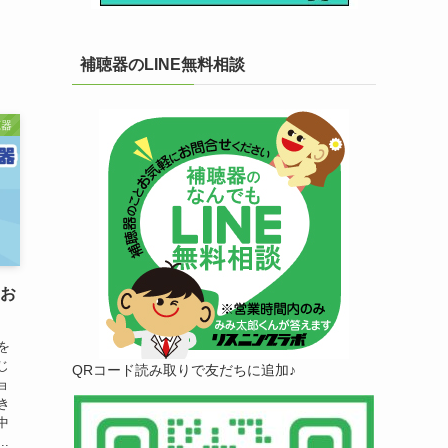
補聴器のLINE無料相談
聴器
気お
を
じ
QRコード読み取りで友だちに追加♪
ョ
き
中
.