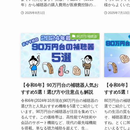
年）から補聴器の購入費用が医療費控除の...
様からよくいた
2025年8月1日
2025年7月13日
90万円 補聴器
【令和6年】90万円台の補聴器人気お
【令和6年】
すすめ5選！選び方や注意点も解説
すすめ5選
令和6年(2024年10月現在)90万円台の補聴器の
80万円台の補
選び方と人気おすすめ機種を5選でご紹介して
選でご紹介し
います。90万円台の補聴器が注目を集めてい
ちの生活の質
るんです。この価格帯は、高性能でAI技術や
そ、補聴器選
会話のサポート機能など、現代の最先端機能
すね。とくに8
を搭載。単なる聴力補助を超えて、生...
といえるでしょう