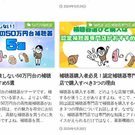
2024年9月24日
50万円補聴器
補聴器 認定補聴器専門店 
敗しない50万円台の補聴
補聴器購入者必見！認定補聴器専
すめ5選
店で購入すべき3つの理由
円台の補聴器がテーマです。補
補聴器を購入する際、どのような店舗で購
んでいる皆さん、よりよい聞こ
するか迷うことがありますよね。そこで、
50万円台の高性能補聴器がお
回は認定補聴器専門店で補聴器を購入する
今回は、その魅力を存分にお伝
き３つの理由についてお話します。なぜな
。 高額な補聴器を買うのに失
ら、補聴器専門店では専門的な知識とアド
ですよね。補聴器を買...
イスがえられるだけではなく、最新機能の..
2024年6月26日