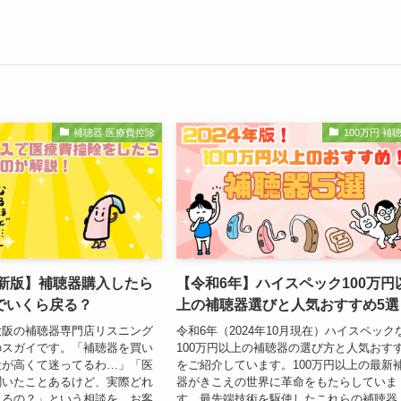
補聴器 医療費控除
100万円 補
最新版】補聴器購入したら
【令和6年】ハイスペック100万円
でいくら戻る？
上の補聴器選びと人気おすすめ5選
大阪の補聴器専門店リスニング
令和6年（2024年10月現在）ハイスペック
のスガイです。「補聴器を買い
100万円以上の補聴器の選び方と人気おす
段が高くて迷ってるわ…」「医
をご紹介しています。100万円以上の最新
聞いたことあるけど、実際どれ
器がきこえの世界に革命をもたらしていま
くるの？」という相談を、お客
す。最先端技術を駆使したこれらの補聴器