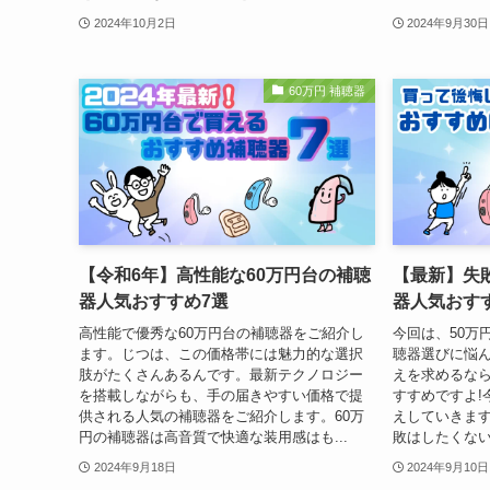
2024年10月2日
2024年9月30日
60万円 補聴器
【令和6年】高性能な60万円台の補聴
【最新】失
器人気おすすめ7選
器人気おす
高性能で優秀な60万円台の補聴器をご紹介し
今回は、50万
ます。じつは、この価格帯には魅力的な選択
聴器選びに悩
肢がたくさんあるんです。最新テクノロジー
えを求めるなら
を搭載しながらも、手の届きやすい価格で提
すすめですよ!
供される人気の補聴器をご紹介します。60万
えしていきます
円の補聴器は高音質で快適な装用感はも...
敗はしたくない
2024年9月18日
2024年9月10日