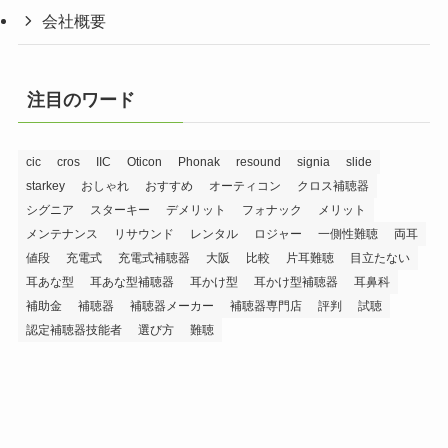
会社概要
注目のワード
cic
cros
IIC
Oticon
Phonak
resound
signia
slide
starkey
おしゃれ
おすすめ
オーティコン
クロス補聴器
シグニア
スターキー
デメリット
フォナック
メリット
メンテナンス
リサウンド
レンタル
ロジャー
一側性難聴
両耳
値段
充電式
充電式補聴器
大阪
比較
片耳難聴
目立たない
耳あな型
耳あな型補聴器
耳かけ型
耳かけ型補聴器
耳鼻科
補助金
補聴器
補聴器メーカー
補聴器専門店
評判
試聴
認定補聴器技能者
選び方
難聴