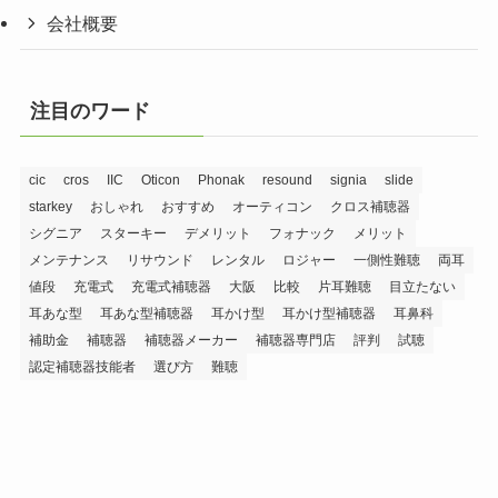
会社概要
注目のワード
cic
cros
IIC
Oticon
Phonak
resound
signia
slide
starkey
おしゃれ
おすすめ
オーティコン
クロス補聴器
シグニア
スターキー
デメリット
フォナック
メリット
メンテナンス
リサウンド
レンタル
ロジャー
一側性難聴
両耳
値段
充電式
充電式補聴器
大阪
比較
片耳難聴
目立たない
耳あな型
耳あな型補聴器
耳かけ型
耳かけ型補聴器
耳鼻科
補助金
補聴器
補聴器メーカー
補聴器専門店
評判
試聴
認定補聴器技能者
選び方
難聴