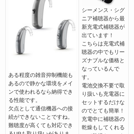
シーメンス・シグ
ニア補聴器から最
新充電式補聴器が
出ています！
こちらは充電式補
聴器の中でもリー
ズナブルな価格と
なっているんで
ある程度の雑音抑制機能も
す。
あるので静かな環境をメイ
電池交換不要で取
ンで使われるなら納得でき
り扱いも充電器に
る性能です。
セットするだけな
欠点として通信機器への接
のでとても簡単！
続ができないことですね。
充電中に補聴器の
難聴度が高くても対応でき
乾燥もしてくれる
るUPも取り扱いがありま