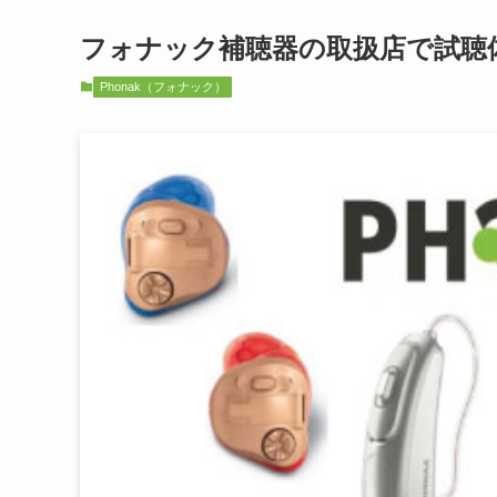
フォナック補聴器の取扱店で試聴
Phonak（フォナック）