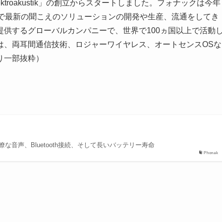
ektroakustik」の創立からスタートしました。フォナックは今年
まで最新の聞こえのソリューションの開発や生産、流通をしてき
供するグローバルカンパニーで、世界で100ヵ国以上で活動
は、両耳間通信技術、ロジャーワイヤレス、オートセンスOSな
り一部抜粋）
な音声、Bluetooth接続、そして長いバッテリー寿命
Phonak