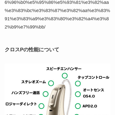
6%96%b0%e5%95%86%e5%93%81%e3%82%aa
%e3%83%bc%e3%83%87%e3%82%aa%e3%83%
91%e3%83%a9%e3%83%80%e3%82%a4%e3%8
2%b9%e7%99%bb/
クロスPの性能について