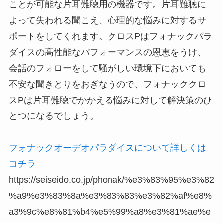
ことが可能な片耳難聴用の機器です。片耳難聴に
よって失われる聞こえ、心理的な悩みに対するサ
ポートをしてくれます。クロスPはフォナックパラ
ダイスの高性能なパフォーマンスの恩恵をうけ、
会話のフォローをして騒がしい環境下においても
不安な聞きとりをおぎなうので、フォナッククロ
スPは片耳難聴でかかえる悩みに対して解決策のひ
とつになるでしょう。
フォナックオーデオパラダイスについて詳しくは
コチラ
https://seiseido.co.jp/phonak/%e3%83%95%e3%82
%a9%e3%83%8a%e3%83%83%e3%82%af%e8%
a3%9c%e8%81%b4%e5%99%a8%e3%81%ae%e