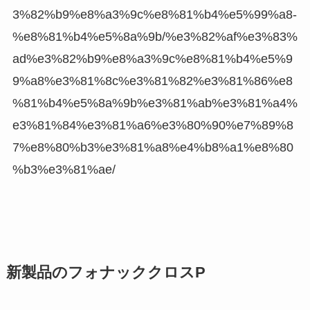
3%82%b9%e8%a3%9c%e8%81%b4%e5%99%a8-
%e8%81%b4%e5%8a%9b/%e3%82%af%e3%83%
ad%e3%82%b9%e8%a3%9c%e8%81%b4%e5%9
9%a8%e3%81%8c%e3%81%82%e3%81%86%e8
%81%b4%e5%8a%9b%e3%81%ab%e3%81%a4%
e3%81%84%e3%81%a6%e3%80%90%e7%89%8
7%e8%80%b3%e3%81%a8%e4%b8%a1%e8%80
%b3%e3%81%ae/
新製品のフォナッククロスP