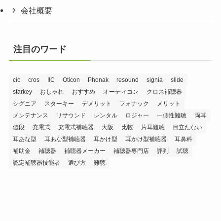
会社概要
注目のワード
cic
cros
IIC
Oticon
Phonak
resound
signia
slide
starkey
おしゃれ
おすすめ
オーティコン
クロス補聴器
シグニア
スターキー
デメリット
フォナック
メリット
メンテナンス
リサウンド
レンタル
ロジャー
一側性難聴
両耳
値段
充電式
充電式補聴器
大阪
比較
片耳難聴
目立たない
耳あな型
耳あな型補聴器
耳かけ型
耳かけ型補聴器
耳鼻科
補助金
補聴器
補聴器メーカー
補聴器専門店
評判
試聴
認定補聴器技能者
選び方
難聴