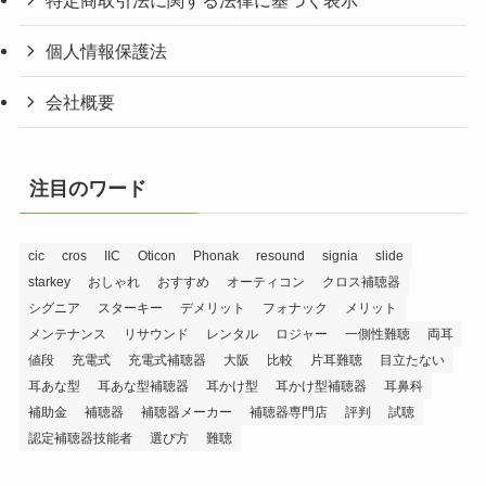
特定商取引法に関する法律に基づく表示
個人情報保護法
会社概要
注目のワード
cic
cros
IIC
Oticon
Phonak
resound
signia
slide
starkey
おしゃれ
おすすめ
オーティコン
クロス補聴器
シグニア
スターキー
デメリット
フォナック
メリット
メンテナンス
リサウンド
レンタル
ロジャー
一側性難聴
両耳
値段
充電式
充電式補聴器
大阪
比較
片耳難聴
目立たない
耳あな型
耳あな型補聴器
耳かけ型
耳かけ型補聴器
耳鼻科
補助金
補聴器
補聴器メーカー
補聴器専門店
評判
試聴
認定補聴器技能者
選び方
難聴