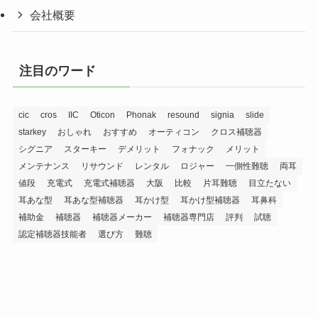
会社概要
注目のワード
cic
cros
IIC
Oticon
Phonak
resound
signia
slide
starkey
おしゃれ
おすすめ
オーティコン
クロス補聴器
シグニア
スターキー
デメリット
フォナック
メリット
メンテナンス
リサウンド
レンタル
ロジャー
一側性難聴
両耳
値段
充電式
充電式補聴器
大阪
比較
片耳難聴
目立たない
耳あな型
耳あな型補聴器
耳かけ型
耳かけ型補聴器
耳鼻科
補助金
補聴器
補聴器メーカー
補聴器専門店
評判
試聴
認定補聴器技能者
選び方
難聴