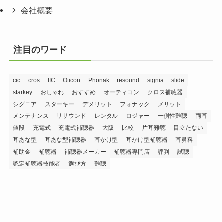
会社概要
注目のワード
cic
cros
IIC
Oticon
Phonak
resound
signia
slide
starkey
おしゃれ
おすすめ
オーティコン
クロス補聴器
シグニア
スターキー
デメリット
フォナック
メリット
メンテナンス
リサウンド
レンタル
ロジャー
一側性難聴
両耳
値段
充電式
充電式補聴器
大阪
比較
片耳難聴
目立たない
耳あな型
耳あな型補聴器
耳かけ型
耳かけ型補聴器
耳鼻科
補助金
補聴器
補聴器メーカー
補聴器専門店
評判
試聴
認定補聴器技能者
選び方
難聴