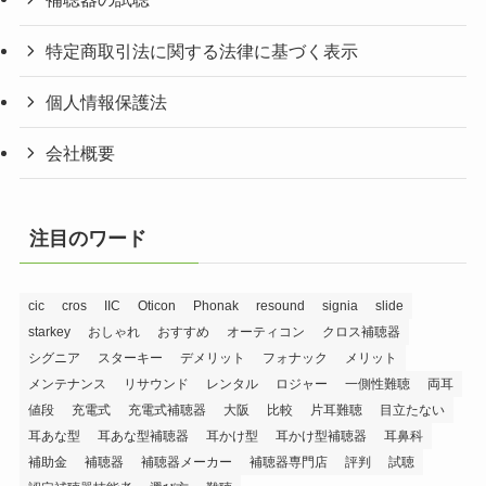
特定商取引法に関する法律に基づく表示
個人情報保護法
会社概要
注目のワード
cic
cros
IIC
Oticon
Phonak
resound
signia
slide
starkey
おしゃれ
おすすめ
オーティコン
クロス補聴器
シグニア
スターキー
デメリット
フォナック
メリット
メンテナンス
リサウンド
レンタル
ロジャー
一側性難聴
両耳
値段
充電式
充電式補聴器
大阪
比較
片耳難聴
目立たない
耳あな型
耳あな型補聴器
耳かけ型
耳かけ型補聴器
耳鼻科
補助金
補聴器
補聴器メーカー
補聴器専門店
評判
試聴