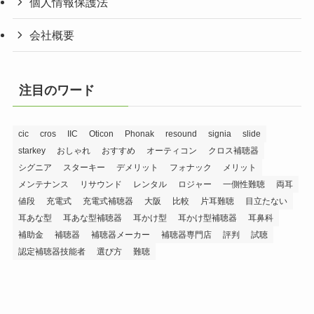
個人情報保護法
会社概要
注目のワード
cic
cros
IIC
Oticon
Phonak
resound
signia
slide
starkey
おしゃれ
おすすめ
オーティコン
クロス補聴器
シグニア
スターキー
デメリット
フォナック
メリット
メンテナンス
リサウンド
レンタル
ロジャー
一側性難聴
両耳
値段
充電式
充電式補聴器
大阪
比較
片耳難聴
目立たない
耳あな型
耳あな型補聴器
耳かけ型
耳かけ型補聴器
耳鼻科
補助金
補聴器
補聴器メーカー
補聴器専門店
評判
試聴
認定補聴器技能者
選び方
難聴