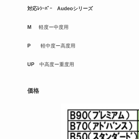
対応ﾚｼｰﾊﾞｰ Audeoシリーズ
M
軽度ー中度用
P
軽中度ー高度用
UP
中高度ー重度用
価格