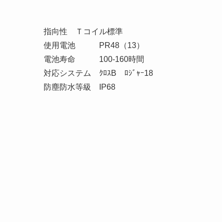
指向性 Ｔコイル標準
使用電池 PR48（13）
電池寿命 100-160時間
対応システム ｸﾛｽB ﾛｼﾞｬｰ18
防塵防水等級 IP68