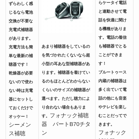
らケータイ電話
ずらわしく感
と連動させて電
じるなら電池
話を快適に聞け
交換が不要な
る機種がありま
充電式補聴器
す。電話の着信
があります。
も補聴器でとる
あまり補聴器をしているの
充電方法も簡
ことができま
を気づかれたくないなら超
単な最新の補
す！
小型の耳あな型補聴器があ
聴器です！
ブルートゥース
ります。補聴器を着けてい
乾燥器が必要
内蔵の補聴器は
るのもほとんどわからない
ないので使わ
多く出ていて電
くらいのサイズの補聴器が
ない時は充電
話の他にも音楽
選べます。ただし聴力によ
器にセットし
やテレビを楽し
り合わない場合もありま
ておくだけで
フォナック補聴
むことだってで
す。
オッケー！
器 バートB70チタ
シーメン
きます。
フォナック
ン
ス補聴