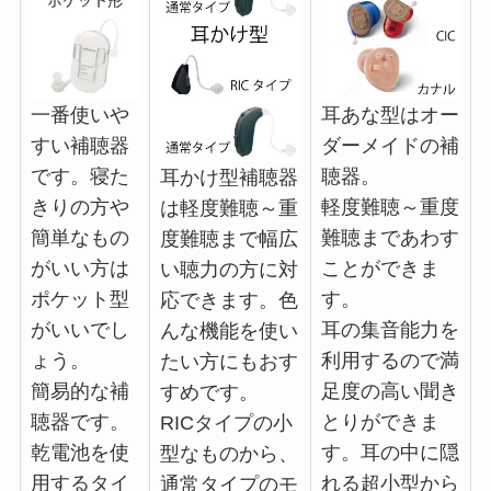
一番使いや
耳あな型はオー
すい補聴器
ダーメイドの補
です。寝た
聴器。
耳かけ型補聴器
きりの方や
軽度難聴～重度
は軽度難聴～重
簡単なもの
難聴まであわす
度難聴まで幅広
がいい方は
ことができま
い聴力の方に対
ポケット型
す。
応できます。色
がいいでし
耳の集音能力を
んな機能を使い
ょう。
利用するので満
たい方にもおす
簡易的な補
足度の高い聞き
すめです。
聴器です。
とりができま
RICタイプの小
乾電池を使
す。耳の中に隠
型なものから、
用するタイ
れる超小型から
通常タイプのモ