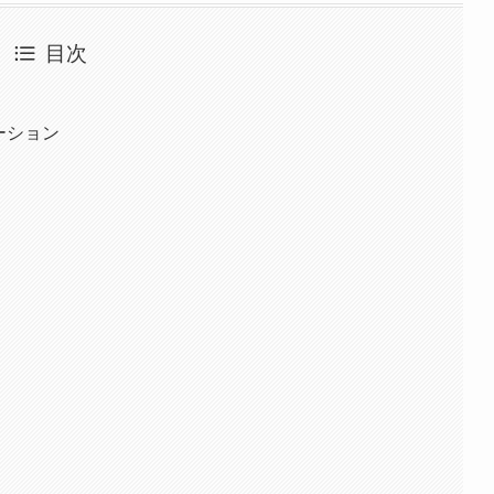
目次
エーション