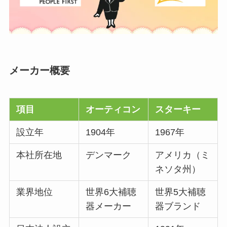
メーカー概要
項目
オーティコン
スターキー
設立年
1904年
1967年
本社所在地
デンマーク
アメリカ（ミ
ネソタ州）
業界地位
世界6大補聴
世界5大補聴
器メーカー
器ブランド