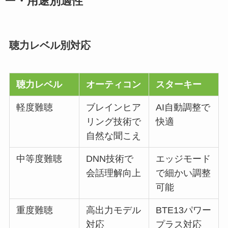
ー・用途別適性
聴力レベル別対応
聴力レベル
オーティコン
スターキー
軽度難聴
ブレインヒア
AI自動調整で
リング技術で
快適
自然な聞こえ
中等度難聴
DNN技術で
エッジモード
会話理解向上
で細かい調整
可能
重度難聴
高出力モデル
BTE13パワー
対応
プラス対応